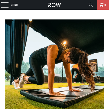
MENÚ
0